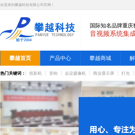
欢迎来到攀越科技有限公司官网！
国际知名品牌重庆
音视频系统集
攀越首页
产品中心
攀越商城
解
热门关键词：
投影机
音响
会议摄像机
商业显示屏
灯光