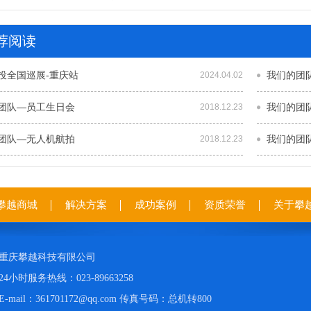
荐阅读
投全国巡展-重庆站
我们的团
2024.04.02
团队—员工生日会
我们的团
2018.12.23
团队—无人机航拍
我们的团
2018.12.23
攀越商城
解决方案
成功案例
资质荣誉
关于攀
重庆攀越科技有限公司
24小时服务热线：023-89663258
E-mail：361701172@qq.com 传真号码：总机转800