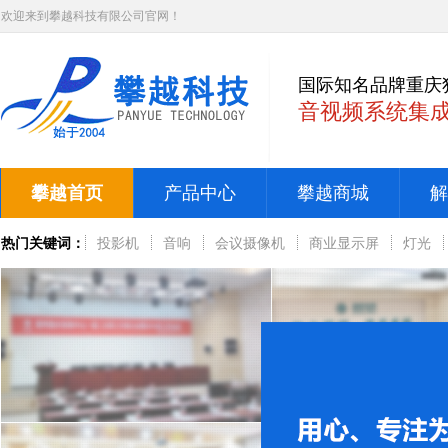
欢迎来到攀越科技有限公司官网！
国际知名品牌重庆
音视频系统集
攀越首页
产品中心
攀越商城
解
热门关键词：
投影机
音响
会议摄像机
商业显示屏
灯光