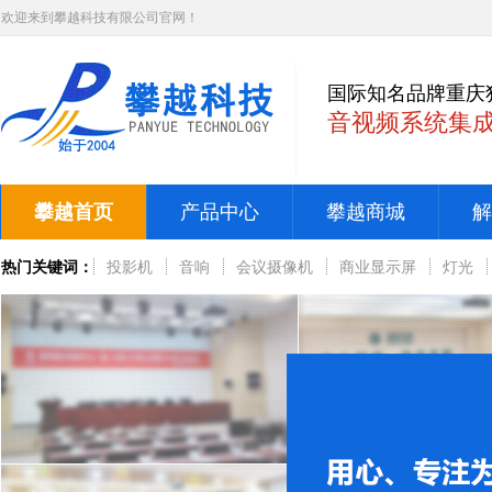
欢迎来到攀越科技有限公司官网！
国际知名品牌重庆
音视频系统集
攀越首页
产品中心
攀越商城
解
热门关键词：
投影机
音响
会议摄像机
商业显示屏
灯光