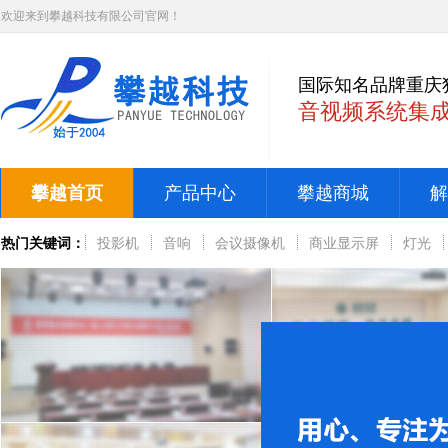
欢迎来到攀越科技有限公司官网！
国际知名品牌重庆
音视频系统集
攀越首页
产品中心
攀越商城
解
热门关键词：
投影机
音响
会议摄像机
商业显示屏
灯光