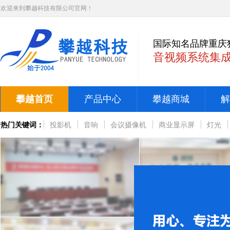
欢迎来到攀越科技有限公司官网！
国际知名品牌重庆
音视频系统集
攀越首页
产品中心
攀越商城
解
热门关键词：
投影机
音响
会议摄像机
商业显示屏
灯光