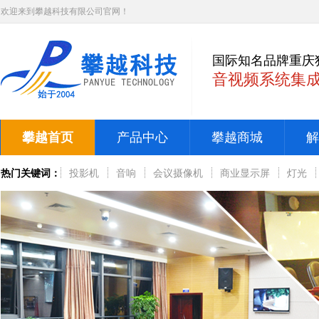
欢迎来到攀越科技有限公司官网！
国际知名品牌重庆
音视频系统集
攀越首页
产品中心
攀越商城
解
热门关键词：
投影机
音响
会议摄像机
商业显示屏
灯光