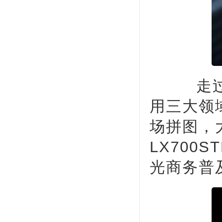
走过六
用三大领
场拼图，
LX700
光商务普