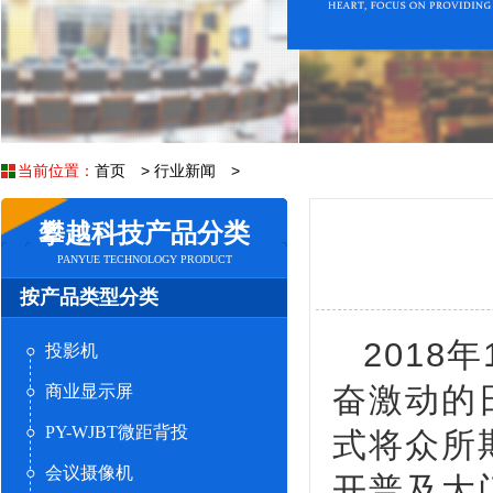
当前位置：
首页
>
行业新闻
>
攀越科技产品分类
PANYUE TECHNOLOGY PRODUCT
按产品类型分类
2018
投影机
奋激动的
商业显示屏
PY-WJBT微距背投
式将众所
会议摄像机
开普及大