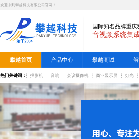
欢迎来到攀越科技有限公司官网！
国际知名品牌重庆
音视频系统集
攀越首页
产品中心
攀越商城
解
热门关键词：
投影机
音响
会议摄像机
商业显示屏
灯光